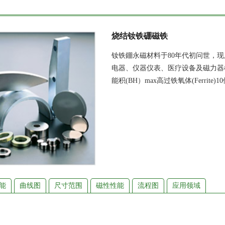
烧结钕铁硼磁铁
钕铁錋永磁材料于80年代初问世，
电器、仪器仪表、医疗设备及磁力器械
能积(BH）max高过铁氧体(Ferrit
能
曲线图
尺寸范围
磁性性能
流程图
应用领域