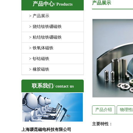
产品展示
产品中心
/ Products
> 产品展示
> 烧结钕铁硼磁铁
> 粘结钕铁硼磁铁
> 铁氧体磁铁
> 钐钴磁铁
> 橡胶磁铁
联系我们
/ contact us
产品介绍
物理性
主要特性：
上海瑷昆磁电科技有限公司