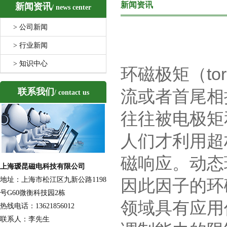
新闻资讯
新闻资讯
/ news center
> 公司新闻
> 行业新闻
> 知识中心
环磁极矩（
to
联系我们
流或者首尾相
/ contact us
往往被电极矩
人们才利用超
磁响应。动态
上海瑷昆磁电科技有限公司
地址：上海市松江区九新公路1198
因此因子的环
号G60微衡科技园2栋
领域具有应用
热线电话：13621856012
联系人：李先生