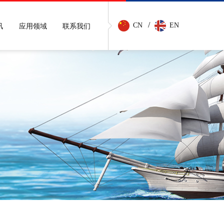
/
CN
EN
讯
应用领域
联系我们