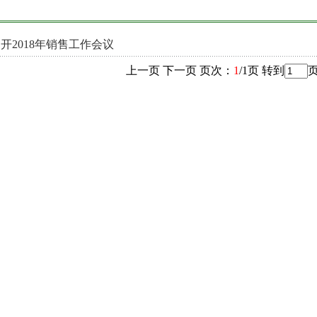
开2018年销售工作会议
上一页 下一页 页次：
1
/1页 转到